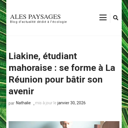
Aller
au
ALES PAYSAGES
contenu
Blog d'actualité dédié à l'écologie
(Pressez
Entrée)
Liakine, étudiant
mahoraise : se forme à La
Réunion pour bâtir son
avenir
Nathalie
mis à jour le
janvier 30, 2026
par