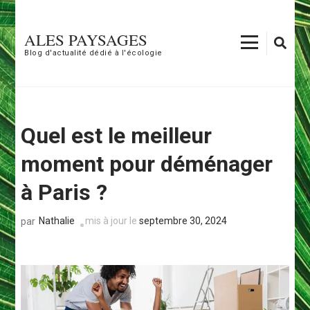
Aller
au
ALES PAYSAGES
contenu
Blog d'actualité dédié à l'écologie
(Pressez
Entrée)
Quel est le meilleur
moment pour déménager
à Paris ?
Nathalie
mis à jour le
septembre 30, 2024
par