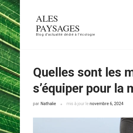
Aller
au
ALES
contenu
PAYSAGES
(Pressez
Blog d'actualité dédié à l'écologie
Entrée)
Quelles sont les 
s’équiper pour la
Nathalie
mis à jour le
novembre 6, 2024
par