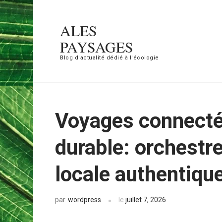
Aller
au
ALES
contenu
PAYSAGES
(Pressez
Blog d'actualité dédié à l'écologie
Entrée)
Voyages connecté
durable: orchestr
locale authentiqu
wordpress
le
juillet 7, 2026
par