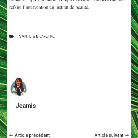
refaire l’intervention en institut de beauté.
SANTE & BIEN-ETRE
Jeamis
Navigation
Article précédent
Article suivant