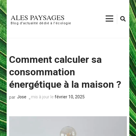
Aller
au
ALES PAYSAGES
contenu
Blog d'actualité dédié à l'écologie
(Pressez
Entrée)
Comment calculer sa
consommation
énergétique à la maison ?
Jose
mis à jour le
février 10, 2025
par