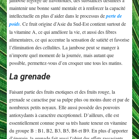
jambose regorge de flavonoïdes, des substances destinées à
maintenir une bonne santé mentale et à renforcer la capacité
intellectuelle en plus d’aider dans le processus de
perte de
poids
. Ce fruit origine d’Asie du Sud-Est contient surtout de
la vitamine A, ce qui améliore la vie, et aussi des fibres
alimentaires, ce qui accentue la sensation de satiété et favorise
l’élimination des cellulites. La jambose peut se manger à
n’importe quel moment de la journée, mais autant que
possible, permettez-vous d’en croquer une tous les matins.
La grenade
Faisant partie des fruits exotiques et des fruits rouge, la
grenade se caractise par sa pulpe plus ou moins dure et par de
nombreux petits noyaux. Elle aussi possède des pouvoirs
antioxydants à caractère exceptionnel. D’ailleurs, elle est
essentiellement connue pour sa très haute teneur en vitamine
du groupe B : B1, B2, B3, B5, B6 et B9. En plus d’apporter
d’énergie, la grenade fait aussi l’objet des effets rassasiants