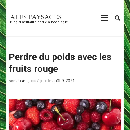
Aller
au
ALES PAYSAGES
contenu
Blog d'actualité dédié à l'écologie
(Pressez
Entrée)
Perdre du poids avec les
fruits rouge
Jose
mis à jour le
août 9, 2021
par